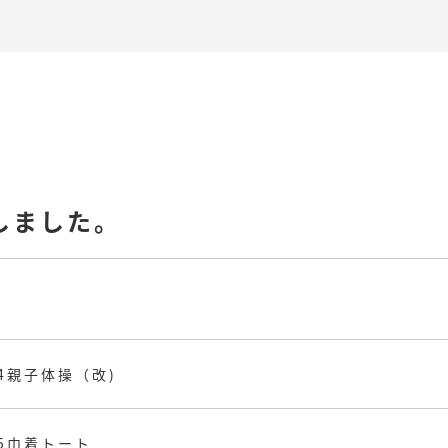
しました。
4親子体操（改)
.5巾着トート