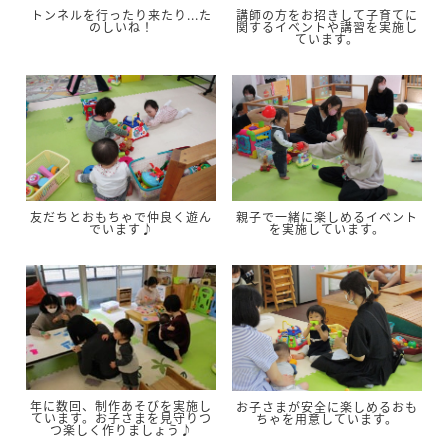
トンネルを行ったり来たり...た
講師の方をお招きして子育てに
のしいね！
関するイベントや講習を実施し
ています。
友だちとおもちゃで仲良く遊ん
親子で一緒に楽しめるイベント
でいます♪
を実施しています。
年に数回、制作あそびを実施し
お子さまが安全に楽しめるおも
ています。お子さまを見守りつ
ちゃを用意しています。
つ楽しく作りましょう♪