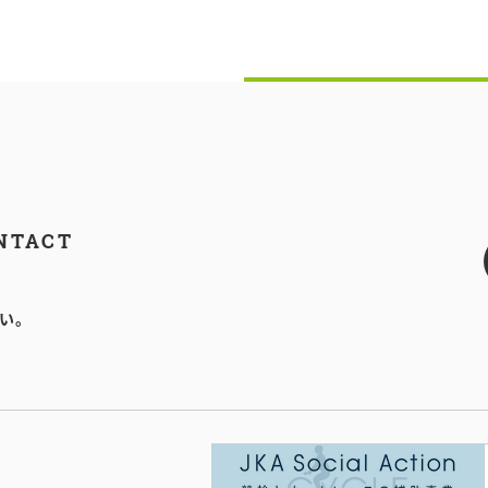
NTACT
い。