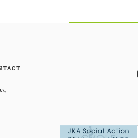
NTACT
い。