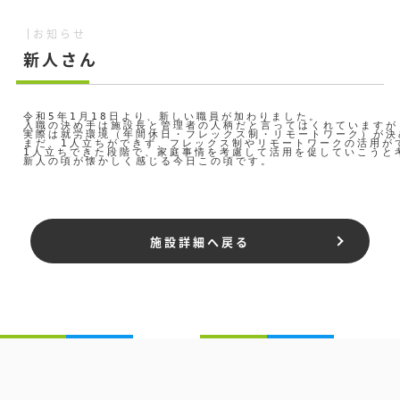
お知らせ
新人さん
令和5年1月18日より、新しい職員が加わりました。

入職の決め手は施設長と管理者の人柄だと言ってはくれていますが・
実際は就労環境（年間休日・フレックス制・リモートワーク）が決
まだ、1人立ちができず、フレックス制やリモートワークの活用がで
1人立ちできた段階で、家庭事情を考慮して活用を促していこうと考
新人の頃が懐かしく感じる今日この頃です。

施設詳細へ戻る