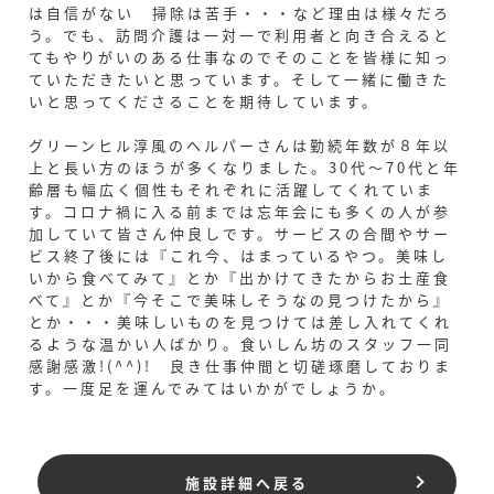
は自信がない 掃除は苦手・・・など理由は様々だろ
う。でも、訪問介護は一対一で利用者と向き合えると
てもやりがいのある仕事なのでそのことを皆様に知っ
ていただきたいと思っています。そして一緒に働きた
いと思ってくださることを期待しています。
グリーンヒル淳風のヘルパーさんは勤続年数が８年以
上と長い方のほうが多くなりました。30代～70代と年
齢層も幅広く個性もそれぞれに活躍してくれていま
す。コロナ禍に入る前までは忘年会にも多くの人が参
加していて皆さん仲良しです。サービスの合間やサー
ビス終了後には『これ今、はまっているやつ。美味し
いから食べてみて』とか『出かけてきたからお土産食
べて』とか『今そこで美味しそうなの見つけたから』
とか・・・美味しいものを見つけては差し入れてくれ
るような温かい人ばかり。食いしん坊のスタッフ一同
感謝感激!(^^)! 良き仕事仲間と切磋琢磨しておりま
す。一度足を運んでみてはいかがでしょうか。
施設詳細へ戻る