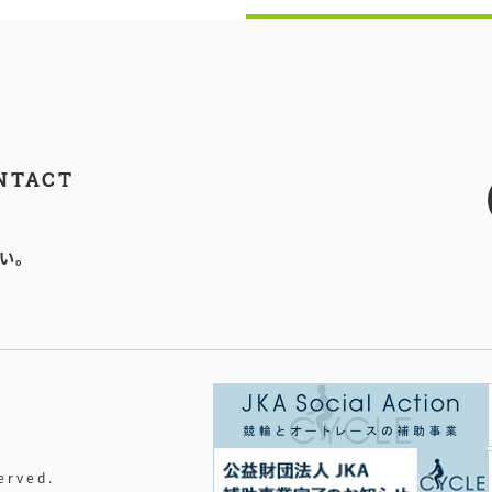
NTACT
い。
rved.